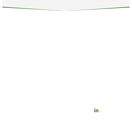
Home
Dienstleistungen
Über uns
Nachhaltigkeit
Karriere
Insights
Impressum
Datenschutzerklärung