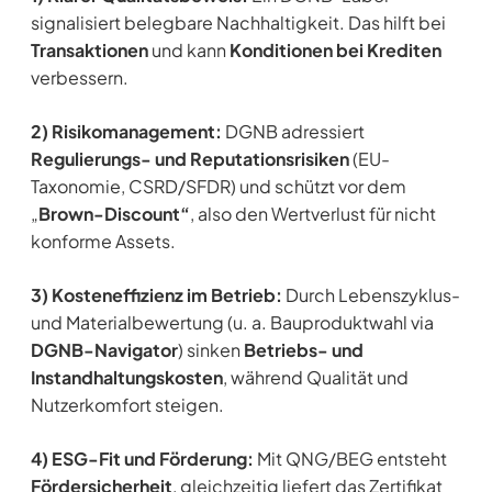
signalisiert belegbare Nachhaltigkeit. Das hilft bei
Transaktionen
und kann
Konditionen bei Krediten
verbessern.
2) Risikomanagement:
DGNB adressiert
Regulierungs- und Reputationsrisiken
(EU-
Taxonomie, CSRD/SFDR) und schützt vor dem
„
Brown-Discount“
, also den Wertverlust für nicht
konforme Assets.
3) Kosteneffizienz im Betrieb:
Durch Lebenszyklus-
und Materialbewertung (u. a. Bauproduktwahl via
DGNB-Navigator
) sinken
Betriebs- und
Instandhaltungskosten
, während Qualität und
Nutzerkomfort steigen.
4) ESG-Fit und Förderung:
Mit QNG/BEG entsteht
Fördersicherheit
, gleichzeitig liefert das Zertifikat