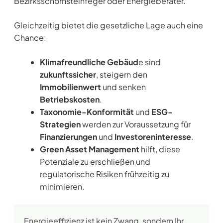
Bezirksschornsteinfeger oder Energieberater.
Gleichzeitig bietet die gesetzliche Lage auch eine
Chance:
Klimafreundliche Gebäud
e sind
zukunftssicher
, steigern den
Immobilienwert
und senken
Betriebskosten
.
Taxonomie-Konformität
und
ESG-
Strategien
werden zur Voraussetzung für
Finanzierungen
und
Investoreninteresse
.
Green Asset Management
hilft, diese
Potenziale zu erschließen und
regulatorische Risiken frühzeitig zu
minimieren.
Energieeffizienz ist kein Zwang, sondern Ihr