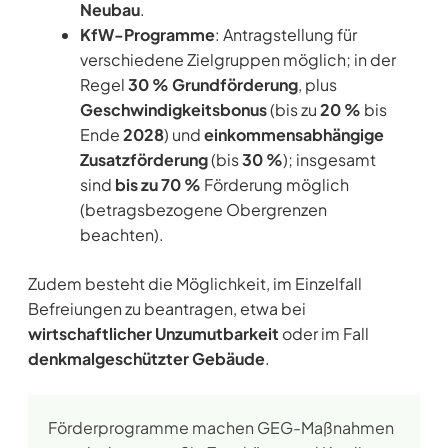
Neubau
.
KfW-Programme
: Antragstellung für
verschiedene Zielgruppen möglich; in der
Regel
30 % Grundförderung
, plus
Geschwindigkeitsbonus
(bis zu
20 %
bis
Ende
2028
) und
einkommensabhängige
Zusatzförderung
(bis
30 %
); insgesamt
sind
bis zu 70 %
Förderung möglich
(betragsbezogene Obergrenzen
beachten).
Zudem besteht die Möglichkeit, im Einzelfall
Befreiungen zu beantragen, etwa bei
wirtschaftlicher Unzumutbarkeit
oder im Fall
denkmalgeschützter Gebäude
.
Förderprogramme machen GEG-Maßnahmen