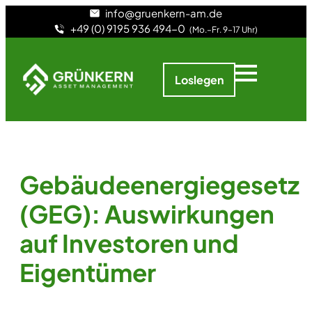
info@gruenkern-am.de
+49 (0) 9195 936 494-0
(Mo.–Fr. 9–17 Uhr)
Loslegen
Gebäudeenergiegesetz
(GEG): Auswirkungen
auf Investoren und
Eigentümer