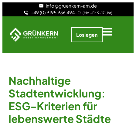
info@gruenkern-am.de
+49 (0) 9195 936 494-0
(Mo.–Fr. 9–17 Uhr)
Loslegen
Nachhaltige
Stadtentwicklung:
ESG-Kriterien für
lebenswerte Städte